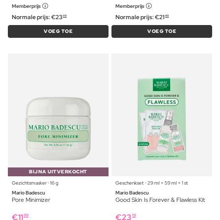
Memberprijs
Memberprijs
Normale prijs:
€
23
Normale prijs:
€
21
99
49
VOEG TOE
VOEG TOE
BIJNA UITVERKOCHT
Gezichtsmasker ⋅ 16 g
Geschenkset ⋅ 29 ml + 59 ml + 1 st
Mario Badescu
Mario Badescu
Pore Minimizer
Good Skin Is Forever & Flawless Kit
€
11
€
23
99
19