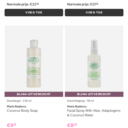
Normale prijs:
€
22
Normale prijs:
€
21
49
49
VOEG TOE
VOEG TOE
BIJNA UITVERKOCHT
BIJNA UITVERKOCHT
Douchegel ⋅ 236 ml
Gezichtsspray ⋅ 118 ml
Mario Badescu
Mario Badescu
Coconut Body Soap
Facial Spray With Aloe, Adaptogens
& Coconut Water
€
9
€
8
19
29