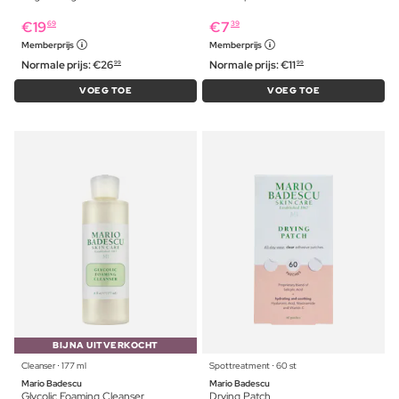
€
19
€
7
69
39
Memberprijs
Memberprijs
Normale prijs:
€
26
Normale prijs:
€
11
99
99
VOEG TOE
VOEG TOE
BIJNA UITVERKOCHT
Cleanser ⋅ 177 ml
Spottreatment ⋅ 60 st
Mario Badescu
Mario Badescu
Glycolic Foaming Cleanser
Drying Patch