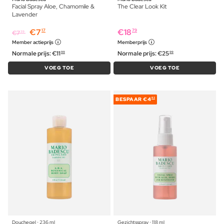
Facial Spray Aloe, Chamomile &
The Clear Look Kit
Lavender
€
7
€
18
17
79
€
7
39
Member actieprijs
Memberprijs
Normale prijs:
€
11
Normale prijs:
€
25
99
99
VOEG TOE
VOEG TOE
BESPAAR
€4
82
Douchegel ⋅ 236 ml
Gezichtsspray ⋅ 118 ml