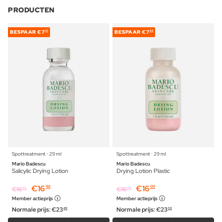
PRODUCTEN
BESPAAR
€7
BESPAAR
€7
01
50
Spottreatment ⋅ 29 ml
Spottreatment ⋅ 29 ml
Mario Badescu
Mario Badescu
Salicylic Drying Lotion
Drying Lotion Plastic
€
16
€
16
48
09
€
16
€
16
99
59
Member actieprijs
Member actieprijs
Normale prijs:
€
23
Normale prijs:
€
23
49
59