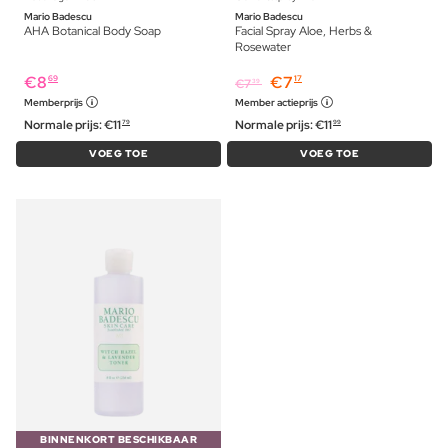
Mario Badescu
Mario Badescu
AHA Botanical Body Soap
Facial Spray Aloe, Herbs &
Rosewater
€
8
€
7
69
17
€
7
39
Memberprijs
Member actieprijs
Normale prijs:
€
11
Normale prijs:
€
11
79
99
VOEG TOE
VOEG TOE
BINNENKORT BESCHIKBAAR