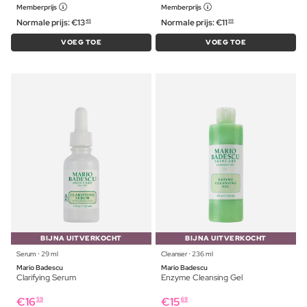
Memberprijs
Memberprijs
Normale prijs:
€
13
Normale prijs:
€
11
49
99
VOEG TOE
VOEG TOE
BIJNA UITVERKOCHT
BIJNA UITVERKOCHT
Serum ⋅ 29 ml
Cleanser ⋅ 236 ml
Mario Badescu
Mario Badescu
Clarifying Serum
Enzyme Cleansing Gel
€
16
€
15
59
69