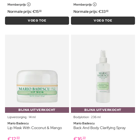
Memberprijs
Memberprijs
Normale prijs:
€
15
Normale prijs:
€
33
99
49
VOEG TOE
VOEG TOE
BIJNA UITVERKOCHT
BIJNA UITVERKOCHT
Lipverzorging ⋅ 14 ml
Bodylotion ⋅ 236 ml
Mario Badescu
Mario Badescu
Lip Mask With Coconut & Mango
Back And Body Clarifying Spray
€
12
€
16
89
39