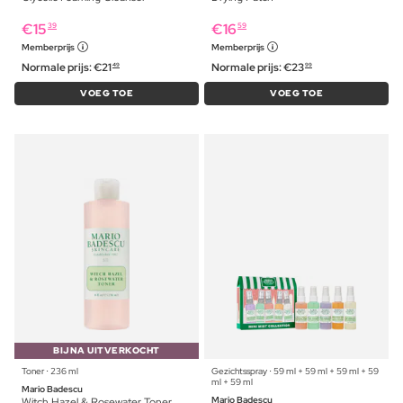
€
15
€
16
39
59
Memberprijs
Memberprijs
Normale prijs:
€
21
Normale prijs:
€
23
49
99
VOEG TOE
VOEG TOE
BIJNA UITVERKOCHT
Toner ⋅ 236 ml
Gezichtsspray ⋅ 59 ml + 59 ml + 59 ml + 59
ml + 59 ml
Mario Badescu
Mario Badescu
Witch Hazel & Rosewater Toner