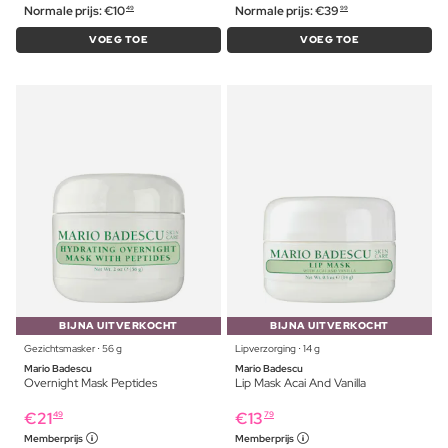
Normale prijs:
€
10
Normale prijs:
€
39
49
99
VOEG TOE
VOEG TOE
BIJNA UITVERKOCHT
BIJNA UITVERKOCHT
Gezichtsmasker ⋅ 56 g
Lipverzorging ⋅ 14 g
Mario Badescu
Mario Badescu
Overnight Mask Peptides
Lip Mask Acai And Vanilla
€
21
€
13
49
79
Memberprijs
Memberprijs