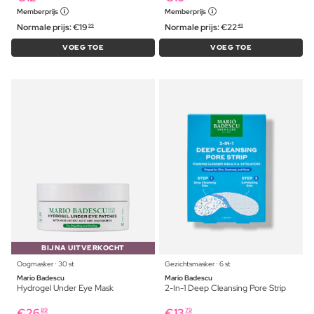
Memberprijs
Memberprijs
Normale prijs:
€
19
Normale prijs:
€
22
99
49
VOEG TOE
VOEG TOE
BIJNA UITVERKOCHT
Oogmasker ⋅ 30 st
Gezichtsmasker ⋅ 6 st
Mario Badescu
Mario Badescu
Hydrogel Under Eye Mask
2-In-1 Deep Cleansing Pore Strip
€
26
€
13
89
79