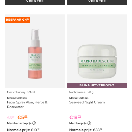
VOEG TOE
VOEG TOE
BESPAAR
€4
87
BIJNA UITVERKOCHT
Gezichtsspray ⋅ 59 ml
Nachtcrème ⋅ 28 g
Mario Badescu
Mario Badescu
Facial Spray Aloe, Herbs &
Seaweed Night Cream
Rosewater
€
5
€
18
62
39
€
5
79
Member actieprijs
Memberprijs
Normale prijs:
€
10
Normale prijs:
€
33
49
49