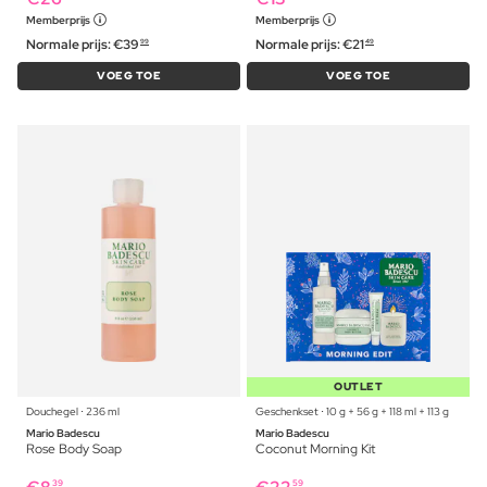
Memberprijs
Memberprijs
Normale prijs:
€
39
Normale prijs:
€
21
99
49
VOEG TOE
VOEG TOE
OUTLET
Douchegel ⋅ 236 ml
Geschenkset ⋅ 10 g + 56 g + 118 ml + 113 g
Mario Badescu
Mario Badescu
Rose Body Soap
Coconut Morning Kit
39
59