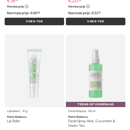
€
19
€
20
Memberprijs
Memberprijs
Normale prijs:
€
40
Normale prijs:
€
32
99
99
VOEG TOE
VOEG TOE
TERUG OP VOORRAAD
Lipbalsem ⋅ 10 g
Gezichtsspray ⋅ 118 ml
Mario Badescu
Mario Badescu
Lip Balm
Facial Spray Aloe, Cucumber &
Green Tea