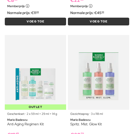
€
8
€
22
Memberprijs
Memberprijs
Normale prijs:
€
11
Normale prijs:
€
45
89
99
VOEG TOE
VOEG TOE
OUTLET
Geschenkset ⋅ 2 x 59 ml + 29 ml + 14 g
Gezichtsspray ⋅ 3 x 118 ml
Mario Badescu
Mario Badescu
Anti Aging Regimen Kit
Spritz. Mist. Glow Kit
49
59