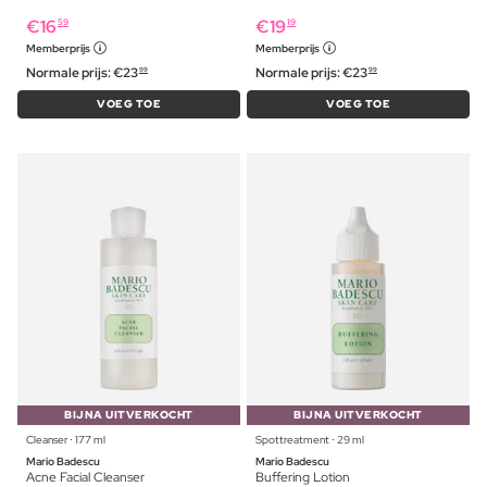
€
16
€
19
59
19
Memberprijs
Memberprijs
Normale prijs:
€
23
Normale prijs:
€
23
99
99
VOEG TOE
VOEG TOE
BIJNA UITVERKOCHT
BIJNA UITVERKOCHT
Cleanser ⋅ 177 ml
Spottreatment ⋅ 29 ml
Mario Badescu
Mario Badescu
Acne Facial Cleanser
Buffering Lotion