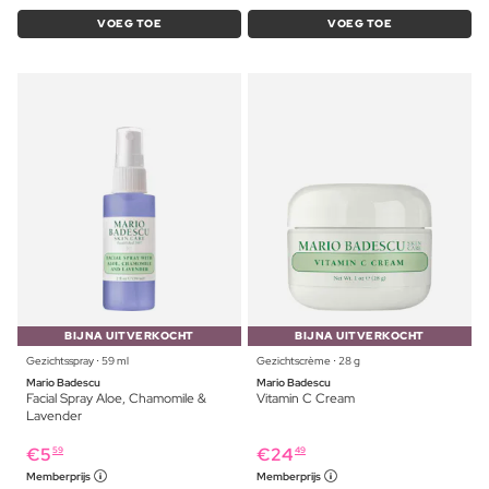
VOEG TOE
VOEG TOE
BIJNA UITVERKOCHT
BIJNA UITVERKOCHT
Gezichtsspray ⋅ 59 ml
Gezichtscrème ⋅ 28 g
Mario Badescu
Mario Badescu
Facial Spray Aloe, Chamomile &
Vitamin C Cream
Lavender
€
5
€
24
59
49
Memberprijs
Memberprijs