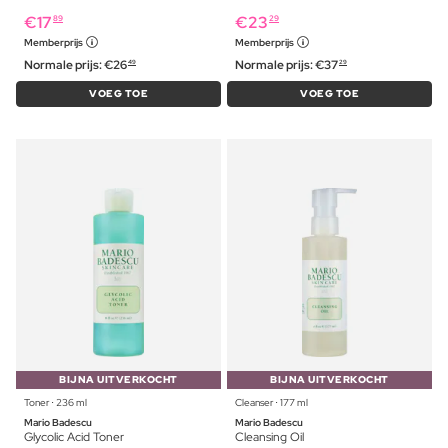
€
17
€
23
89
29
Memberprijs
Memberprijs
Normale prijs:
€
26
Normale prijs:
€
37
49
29
VOEG TOE
VOEG TOE
BIJNA UITVERKOCHT
BIJNA UITVERKOCHT
Toner ⋅ 236 ml
Cleanser ⋅ 177 ml
Mario Badescu
Mario Badescu
Glycolic Acid Toner
Cleansing Oil