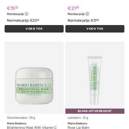
€
15
€
21
69
49
Memberprijs
Memberprijs
Normale prijs:
€
23
Normale prijs:
€
31
99
99
VOEG TOE
VOEG TOE
BIJNA UITVERKOCHT
Gezichtsmasker ⋅ 56 g
Lipbalsem ⋅ 10 g
Mario Badescu
Mario Badescu
Brightening Mask With Vitamin C
Rose Lip Balm