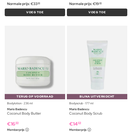
Normale prijs:
€
33
Normale prijs:
€
19
99
99
VOEG TOE
VOEG TOE
TERUG OP VOORRAAD
BIJNA UITVERKOCHT
Bodylotion ⋅ 236 ml
Bodyscrub ⋅ 177 ml
Mario Badescu
Mario Badescu
Coconut Body Butter
Coconut Body Scrub
€
16
€
14
89
69
Memberprijs
Memberprijs