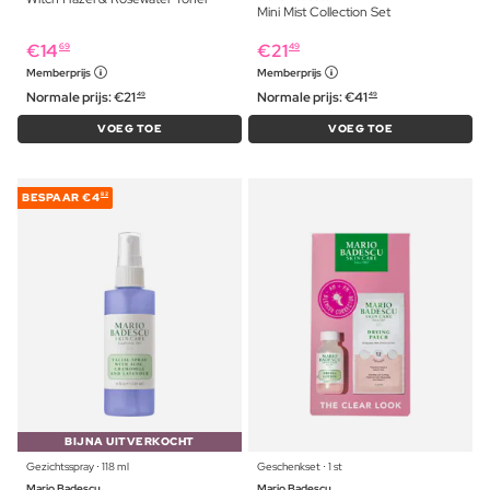
Mini Mist Collection Set
€
14
€
21
69
49
Memberprijs
Memberprijs
Normale prijs:
€
21
Normale prijs:
€
41
49
49
VOEG TOE
VOEG TOE
BESPAAR
€4
82
BIJNA UITVERKOCHT
Gezichtsspray ⋅ 118 ml
Geschenkset ⋅ 1 st
Mario Badescu
Mario Badescu