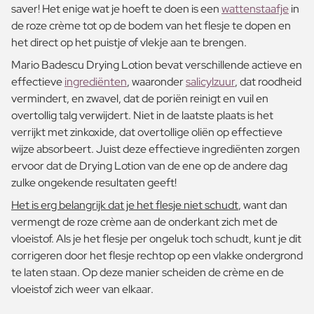
saver! Het enige wat je hoeft te doen is een
wattenstaafje
in
de roze crème tot op de bodem van het flesje te dopen en
het direct op het puistje of vlekje aan te brengen.
Mario Badescu Drying Lotion bevat verschillende actieve en
effectieve
ingrediënten
, waaronder
salicylzuur
, dat roodheid
vermindert, en zwavel, dat de poriën reinigt en vuil en
overtollig talg verwijdert. Niet in de laatste plaats is het
verrijkt met zinkoxide, dat overtollige oliën op effectieve
wijze absorbeert. Juist deze effectieve ingrediënten zorgen
ervoor dat de Drying Lotion van de ene op de andere dag
zulke ongekende resultaten geeft!
Het is erg belangrijk dat je het flesje niet schudt
, want dan
vermengt de roze crème aan de onderkant zich met de
vloeistof. Als je het flesje per ongeluk toch schudt, kunt je dit
corrigeren door het flesje rechtop op een vlakke ondergrond
te laten staan. Op deze manier scheiden de crème en de
vloeistof zich weer van elkaar.