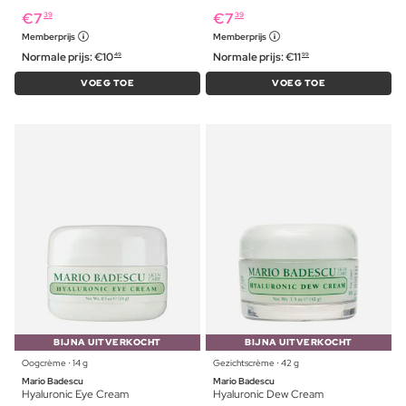
€
7
€
7
39
39
Memberprijs
Memberprijs
Normale prijs:
€
10
Normale prijs:
€
11
49
99
VOEG TOE
VOEG TOE
BIJNA UITVERKOCHT
BIJNA UITVERKOCHT
Oogcrème ⋅ 14 g
Gezichtscrème ⋅ 42 g
Mario Badescu
Mario Badescu
Hyaluronic Eye Cream
Hyaluronic Dew Cream