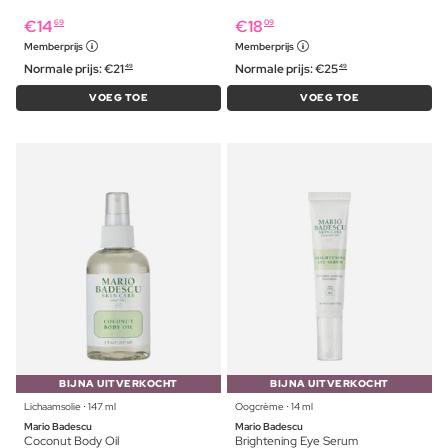
€
14
€
18
69
09
Memberprijs
Memberprijs
Normale prijs:
€
21
Normale prijs:
€
25
49
49
VOEG TOE
VOEG TOE
BIJNA UITVERKOCHT
BIJNA UITVERKOCHT
Lichaamsolie ⋅ 147 ml
Oogcrème ⋅ 14 ml
Mario Badescu
Mario Badescu
Coconut Body Oil
Brightening Eye Serum