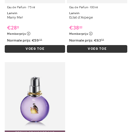
Eau de Parfum ⋅ 75 ml
Eau de Parfum ⋅ 100 ml
Lanvin
Lanvin
Marry Me!
Eclat d'Arpege
€
28
€
38
19
89
Memberprijs
Memberprijs
Normale prijs:
€
59
Normale prijs:
€
63
99
59
VOEG TOE
VOEG TOE