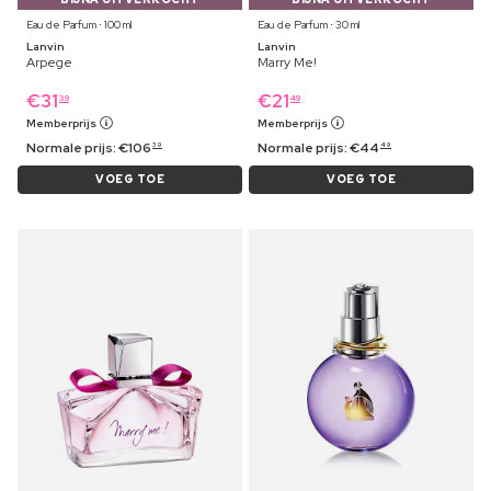
Eau de Parfum ⋅ 100 ml
Eau de Parfum ⋅ 30 ml
Lanvin
Lanvin
Arpege
Marry Me!
€
31
€
21
39
49
Memberprijs
Memberprijs
Normale prijs:
€
106
Normale prijs:
€
44
39
49
VOEG TOE
VOEG TOE