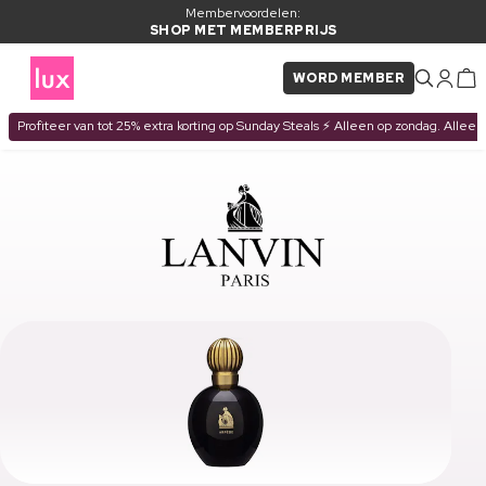
Membervoordelen:
SHOP MET MEMBERPRIJS
WORD MEMBER
Profiteer van tot 25% extra korting op Sunday Steals ⚡ Alleen op zondag. Alleen