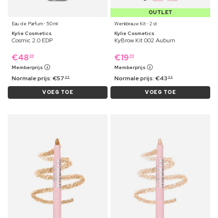
OUTLET
Eau de Parfum ⋅ 50 ml
Wenkbrauw Kit ⋅ 2 st
Kylie Cosmetics
Kylie Cosmetics
Cosmic 2.0 EDP
KyBrow Kit 002 Auburn
€
48
€
19
39
79
Memberprijs
Memberprijs
Normale prijs:
€
57
Normale prijs:
€
43
99
99
VOEG TOE
VOEG TOE