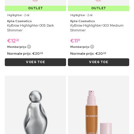
OUTLET
OUTLET
Highlighter ⋅ 2 ml
Highlighter ⋅ 2 ml
Kylie Cosmetics
Kylie Cosmetics
KyBrow Highlighter 005 Dark
KyBrow Highlighter 003 Medium
Shimmer
Shimmer
€
12
€
11
39
19
Memberprijs
Memberprijs
Normale prijs:
€
20
Normale prijs:
€
20
99
99
VOEG TOE
VOEG TOE