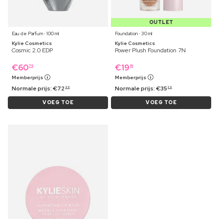
OUTLET
Eau de Parfum ⋅ 100 ml
Foundation ⋅ 30 ml
Kylie Cosmetics
Kylie Cosmetics
Cosmic 2.0 EDP
Power Plush Foundation 7N
€
60
€
19
79
19
Memberprijs
Memberprijs
Normale prijs:
€
72
Normale prijs:
€
35
99
29
VOEG TOE
VOEG TOE