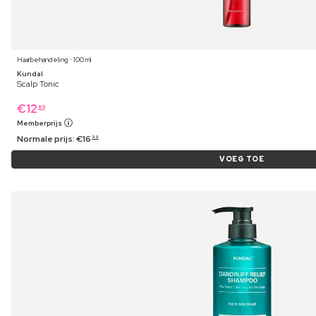
Haarbehandeling ⋅ 100 ml
Kundal
Scalp Tonic
€
12
89
Memberprijs
Normale prijs:
€
16
99
VOEG TOE