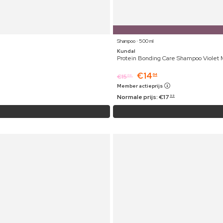
Shampoo ⋅ 500 ml
Kundal
Protein Bonding Care Shampoo Violet
€
14
64
€
15
09
Member actieprijs
Normale prijs:
€
17
99