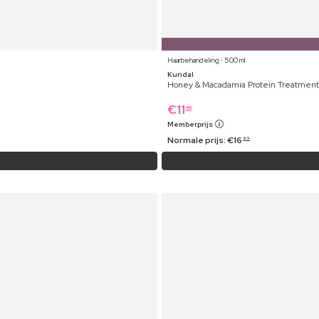
Haarbehandeling ⋅ 500 ml
Kundal
Honey & Macadamia Protein Treatment 
€
11
99
Memberprijs
Normale prijs:
€
16
99