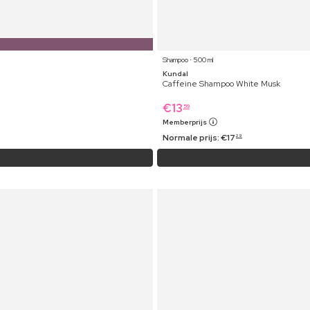
Shampoo ⋅ 500 ml
Kundal
Caffeine Shampoo White Musk
€
13
59
Memberprijs
Normale prijs:
€
17
29