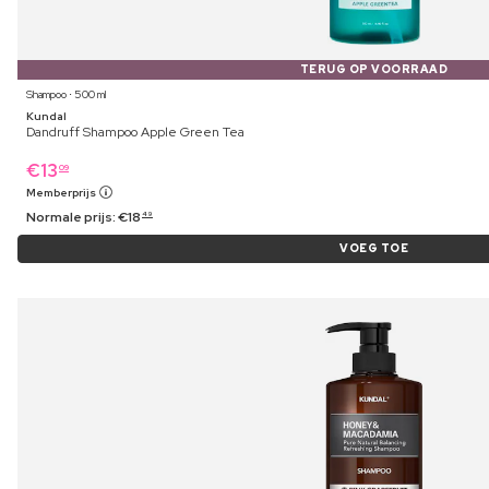
TERUG OP VOORRAAD
Shampoo ⋅ 500 ml
Kundal
Dandruff Shampoo Apple Green Tea
€
13
09
Memberprijs
Normale prijs:
€
18
49
VOEG TOE