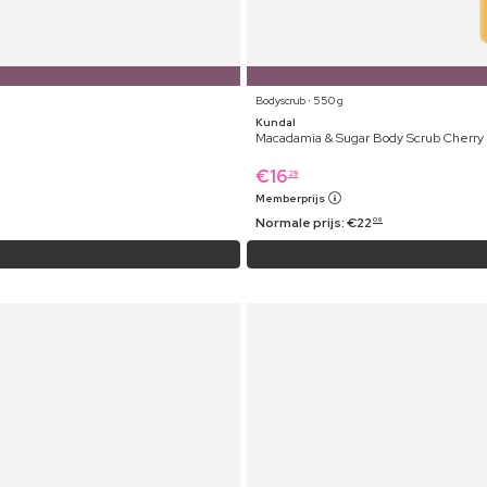
Bodyscrub ⋅ 550 g
Kundal
Macadamia & Sugar Body Scrub Cherry
€
16
29
Memberprijs
Normale prijs:
€
22
09