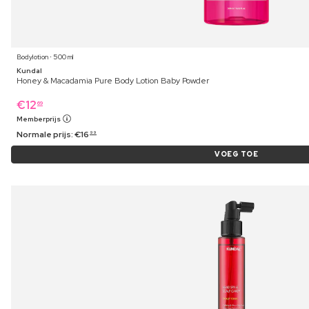
Bodylotion ⋅ 500 ml
Kundal
Honey & Macadamia Pure Body Lotion Baby Powder
€
12
69
Memberprijs
Normale prijs:
€
16
99
VOEG TOE