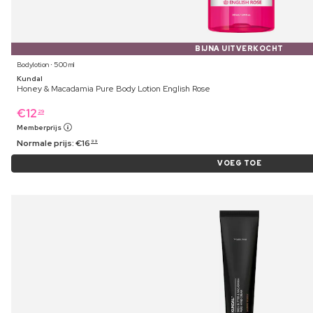
BIJNA UITVERKOCHT
Bodylotion ⋅ 500 ml
Kundal
Honey & Macadamia Pure Body Lotion English Rose
€
12
29
Memberprijs
Normale prijs:
€
16
99
VOEG TOE