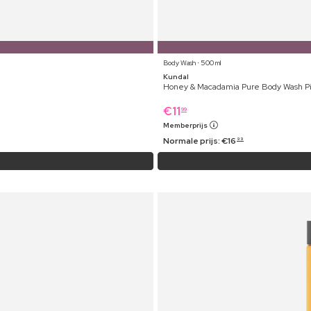
Body Wash ⋅ 500 ml
Kundal
Honey & Macadamia Pure Body Wash Pi
€
11
99
Memberprijs
Normale prijs:
€
16
99