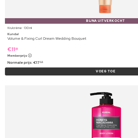
BIJNA UITVERKOCHT
Krulcrème ⋅ 130 ml
Kundal
Volume & Fixing Curl Dream Wedding Bouquet
€
11
99
Memberprijs
Normale prijs:
€
17
69
VOEG TOE