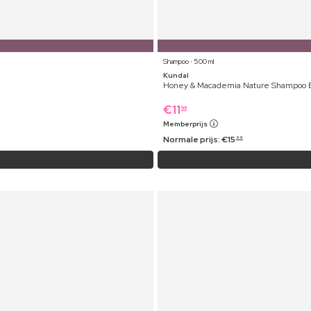
Shampoo ⋅ 500 ml
Kundal
Honey & Macademia Nature Shampoo E
€
11
99
Memberprijs
Normale prijs:
€
15
99