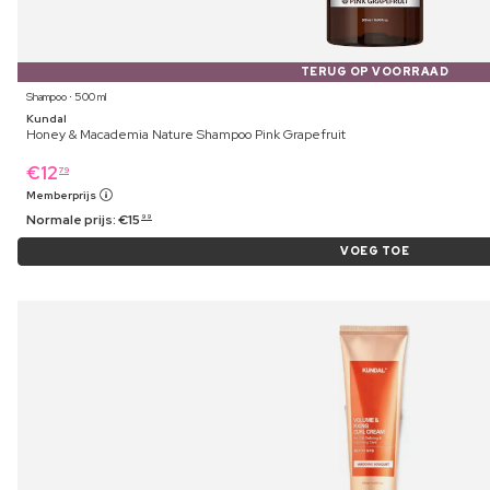
TERUG OP VOORRAAD
Shampoo ⋅ 500 ml
Kundal
Honey & Macademia Nature Shampoo Pink Grapefruit
€
12
79
Memberprijs
Normale prijs:
€
15
99
VOEG TOE