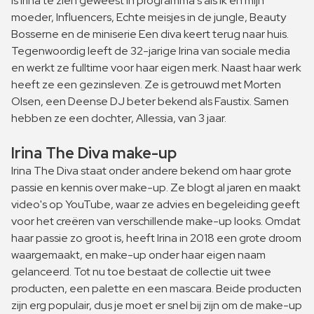
is Irina te zien geweest in programma's als Ik en mijn
moeder, Influencers, Echte meisjes in de jungle, Beauty
Bosserne en de miniserie Een diva keert terug naar huis.
Tegenwoordig leeft de 32-jarige Irina van sociale media
en werkt ze fulltime voor haar eigen merk. Naast haar werk
heeft ze een gezinsleven. Ze is getrouwd met Morten
Olsen, een Deense DJ beter bekend als Faustix. Samen
hebben ze een dochter, Allessia, van 3 jaar.
Irina The Diva make-up
Irina The Diva staat onder andere bekend om haar grote
passie en kennis over make-up. Ze blogt al jaren en maakt
video's op YouTube, waar ze advies en begeleiding geeft
voor het creëren van verschillende make-up looks. Omdat
haar passie zo groot is, heeft Irina in 2018 een grote droom
waargemaakt, en make-up onder haar eigen naam
gelanceerd. Tot nu toe bestaat de collectie uit twee
producten, een palette en een mascara. Beide producten
zijn erg populair, dus je moet er snel bij zijn om de make-up