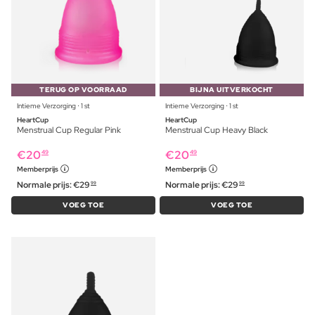
TERUG OP VOORRAAD
BIJNA UITVERKOCHT
Intieme Verzorging ⋅ 1 st
Intieme Verzorging ⋅ 1 st
HeartCup
HeartCup
Menstrual Cup Regular Pink
Menstrual Cup Heavy Black
€
20
€
20
49
49
Memberprijs
Memberprijs
Normale prijs:
€
29
Normale prijs:
€
29
99
99
VOEG TOE
VOEG TOE