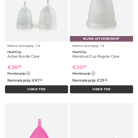
BIJNA UITVERKOCHT
Intieme Verzorging ⋅ 2 st
Intieme Verzorging ⋅ 1 st
HeartCup
HeartCup
Active Bundle Clear
Menstrual Cup Regular Clear
€
36
€
20
49
49
Memberprijs
Memberprijs
Normale prijs:
€
47
Normale prijs:
€
29
29
99
VOEG TOE
VOEG TOE