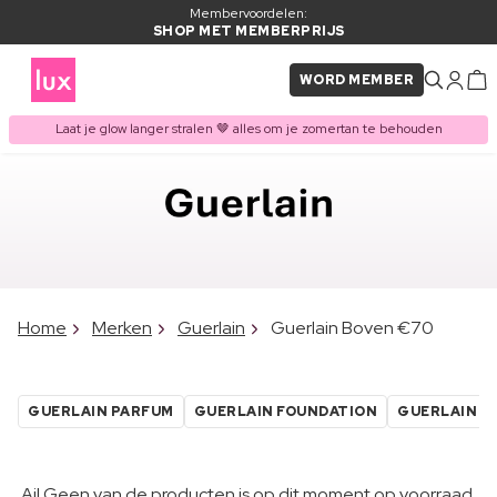
Membervoordelen:
SHOP MET MEMBERPRIJS
WORD MEMBER
Laat je glow langer stralen 🤎 alles om je zomertan te behouden
Home
Merken
Guerlain
Guerlain Boven €70
GUERLAIN PARFUM
GUERLAIN FOUNDATION
GUERLAIN L
Ai! Geen van de producten is op dit moment op voorraad.