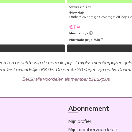
Concealer ⋅ 15 ml
Glow Hub
Under Cover High Coverage Zit Zap C
€
11
39
Memberprijs
Normale prijs:
€
18
99
even ten opzichte van de normale prijs. Luxplus memberprijzen ge
 kost maandelijks €8,95. De eerste 30 dagen zijn gratis. Daar
Bekijk alle voordelen als member bij Luxplus
Abonnement
Mijn profiel
Mijn membervoordelen