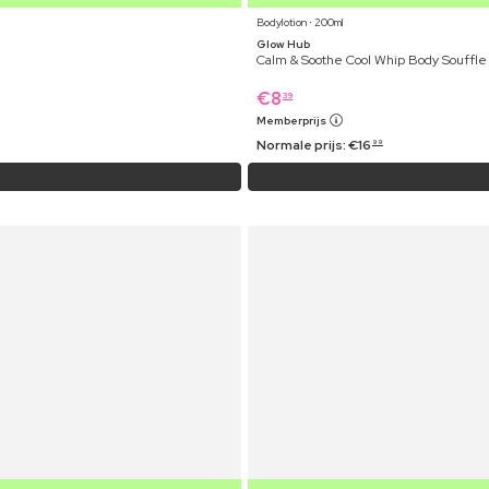
Bodylotion ⋅ 200ml
Glow Hub
Calm & Soothe Cool Whip Body Souffle
€
8
39
Memberprijs
Normale prijs:
€
16
99