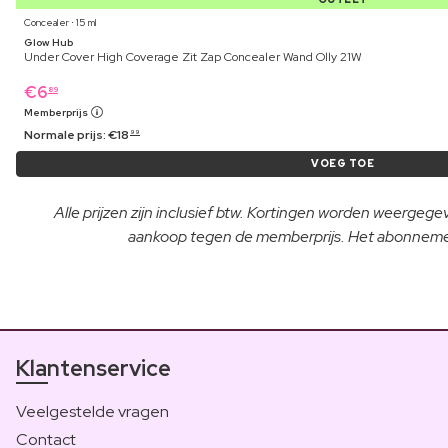
Concealer ⋅ 15 ml
Glow Hub
Under Cover High Coverage Zit Zap Concealer Wand Olly 21W
€
6
89
Memberprijs
Normale prijs:
€
18
99
VOEG TOE
Alle prijzen zijn inclusief btw. Kortingen worden weergeg
aankoop tegen de memberprijs. Het abonnement
Klantenservice
Veelgestelde vragen
Contact