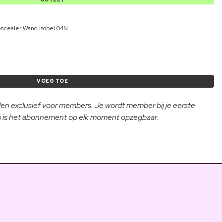
oncealer Wand Isobel 04N
VOEG TOE
lden exclusief voor members. Je wordt member bij je eerste
na is het abonnement op elk moment opzegbaar.