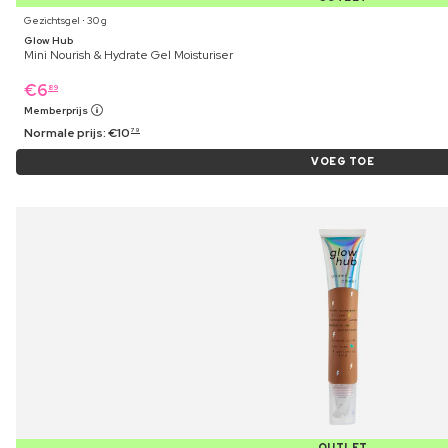
Gezichtsgel ⋅ 30 g
Glow Hub
Mini Nourish & Hydrate Gel Moisturiser
€
6
89
Memberprijs
Normale prijs:
€
10
79
VOEG TOE
OUTLET