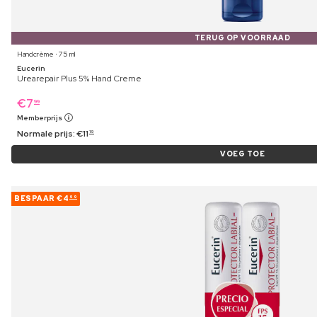
TERUG OP VOORRAAD
Handcrème ⋅ 75 ml
Eucerin
Urearepair Plus 5% Hand Creme
€
7
99
Memberprijs
Normale prijs:
€
11
19
VOEG TOE
BESPAAR
€4
99