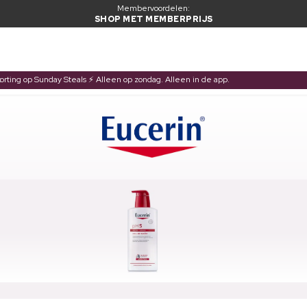
Membervoordelen:
SHOP MET MEMBERPRIJS
korting op Sunday Steals ⚡ Alleen op zondag. Alleen in de app.