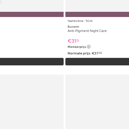
Nachtcrème ⋅ 50 ml
Eucerin
Anti-Pigment Night Care
€
31
79
Memberprijs
Normale prijs:
€
37
69