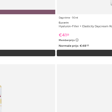
Dagcrème ⋅ 50 ml
Eucerin
Hyaluron-Filler + Elasticity Daycream 
€
41
09
Memberprijs
Normale prijs:
€
48
99