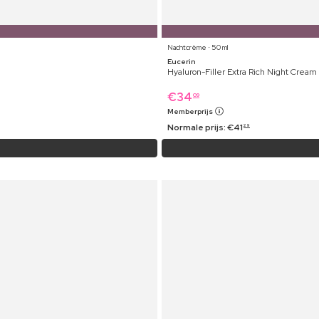
Nachtcrème ⋅ 50 ml
Eucerin
Hyaluron-Filler Extra Rich Night Cream
€
34
09
Memberprijs
Normale prijs:
€
41
29