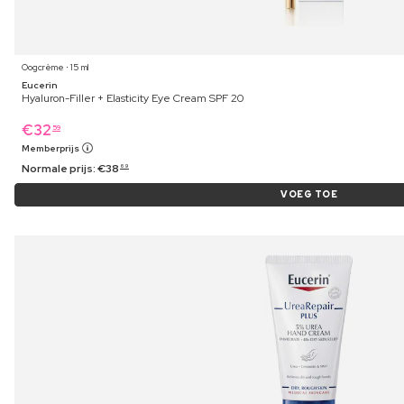
Oogcrème ⋅ 15 ml
Eucerin
Hyaluron-Filler + Elasticity Eye Cream SPF 20
€
32
59
Memberprijs
Normale prijs:
€
38
69
VOEG TOE