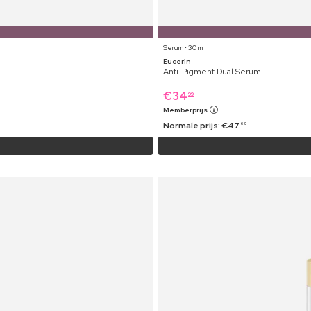
Serum ⋅ 30 ml
Eucerin
Anti-Pigment Dual Serum
€
34
99
Memberprijs
Normale prijs:
€
47
69