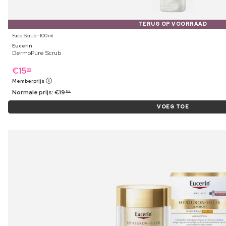
TERUG OP VOORRAAD
Face Scrub ⋅ 100 ml
Eucerin
DermoPure Scrub
€
15
99
Memberprijs
Normale prijs:
€
19
69
VOEG TOE