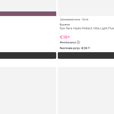
Zonnebrandcrème ⋅ 50 ml
Eucerin
Sun Face Hydro Protect Ultra Light Flu
€
19
99
Memberprijs
Normale prijs:
€
26
99