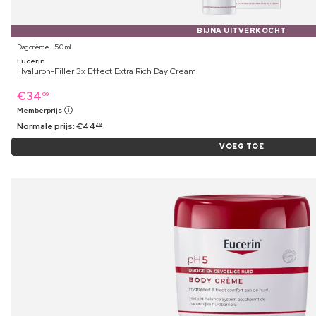
BIJNA UITVERKOCHT
Dagcrème ⋅ 50 ml
Eucerin
Hyaluron-Filler 3x Effect Extra Rich Day Cream
€
34
09
Memberprijs
Normale prijs:
€
44
29
VOEG TOE