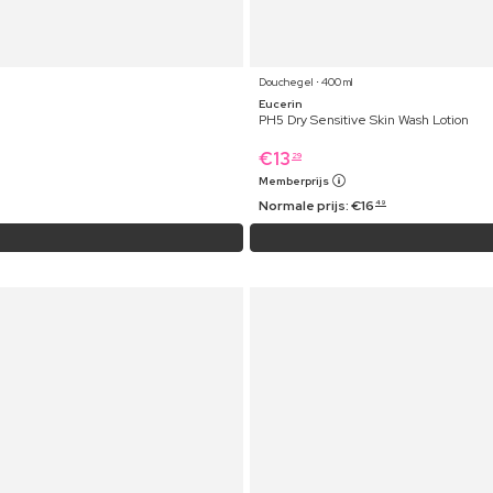
Douchegel ⋅ 400 ml
Eucerin
PH5 Dry Sensitive Skin Wash Lotion
€
13
29
Memberprijs
Normale prijs:
€
16
49