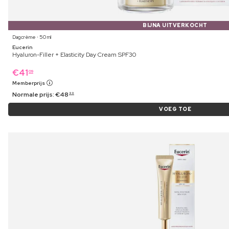
BIJNA UITVERKOCHT
Dagcrème ⋅ 50 ml
Eucerin
Hyaluron-Filler + Elasticity Day Cream SPF30
€
41
09
Memberprijs
Normale prijs:
€
48
99
VOEG TOE