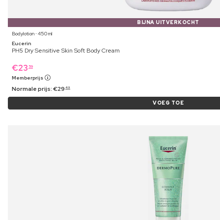
BIJNA UITVERKOCHT
Bodylotion ⋅ 450 ml
Eucerin
PH5 Dry Sensitive Skin Soft Body Cream
€
23
59
Memberprijs
Normale prijs:
€
29
49
VOEG TOE