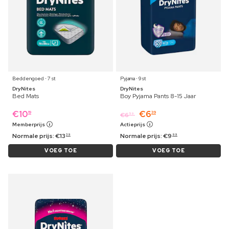
Beddengoed ⋅ 7 st
Pyjama ⋅ 9 st
DryNites
DryNites
Bed Mats
Boy Pyjama Pants 8-15 Jaar
€
10
€
6
19
39
€
6
59
Memberprijs
Actieprijs
Normale prijs:
€
13
Normale prijs:
€
9
39
99
VOEG TOE
VOEG TOE