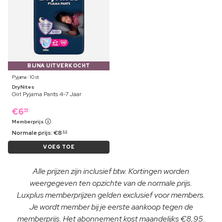
BIJNA UITVERKOCHT
Pyjama ⋅ 10 st
DryNites
Girl Pyjama Pants 4-7 Jaar
€
6
59
Memberprijs
Normale prijs:
€
8
69
VOEG TOE
Alle prijzen zijn inclusief btw. Kortingen worden
weergegeven ten opzichte van de normale prijs.
Luxplus memberprijzen gelden exclusief voor members.
Je wordt member bij je eerste aankoop tegen de
memberprijs. Het abonnement kost maandelijks €8,95.