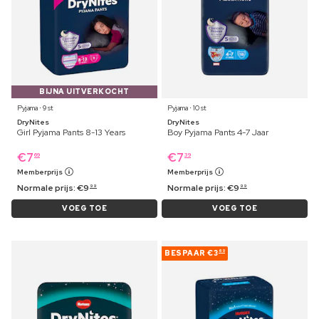
BIJNA UITVERKOCHT
Pyjama ⋅ 9 st
Pyjama ⋅ 10 st
DryNites
DryNites
Girl Pyjama Pants 8-13 Years
Boy Pyjama Pants 4-7 Jaar
€
7
€
7
69
39
Memberprijs
Memberprijs
Normale prijs:
€
9
Normale prijs:
€
9
99
99
VOEG TOE
VOEG TOE
BESPAAR
€3
60