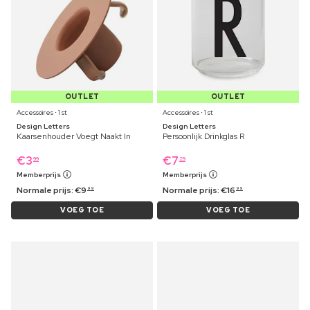
OUTLET
OUTLET
Accessoires ⋅ 1 st
Accessoires ⋅ 1 st
Design Letters
Design Letters
Kaarsenhouder Voegt Naakt In
Persoonlijk Drinkglas R
€
3
€
7
99
29
Memberprijs
Memberprijs
Normale prijs:
€
9
Normale prijs:
€
16
99
99
VOEG TOE
VOEG TOE