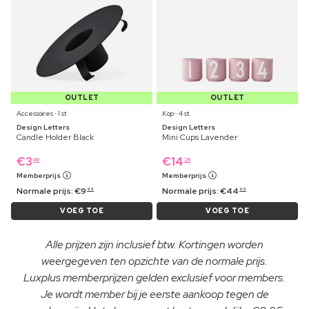
OUTLET
OUTLET
Accessoires ⋅ 1 st
Kop ⋅ 4 st
Design Letters
Design Letters
Candle Holder Black
Mini Cups Lavender
€
3
€
14
49
29
Memberprijs
Memberprijs
Normale prijs:
€
9
Normale prijs:
€
44
99
99
VOEG TOE
VOEG TOE
Alle prijzen zijn inclusief btw. Kortingen worden
weergegeven ten opzichte van de normale prijs.
Luxplus memberprijzen gelden exclusief voor members.
Je wordt member bij je eerste aankoop tegen de