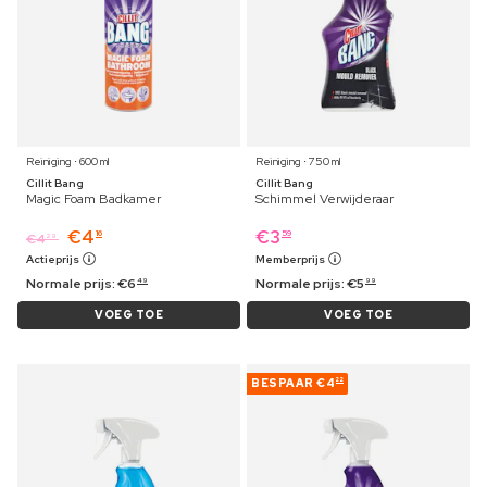
Reiniging ⋅ 600 ml
Reiniging ⋅ 750 ml
Cillit Bang
Cillit Bang
Magic Foam Badkamer
Schimmel Verwijderaar
€
4
€
3
16
59
€
4
29
Actieprijs
Memberprijs
Normale prijs:
€
6
Normale prijs:
€
5
49
99
VOEG TOE
VOEG TOE
BESPAAR
€4
22