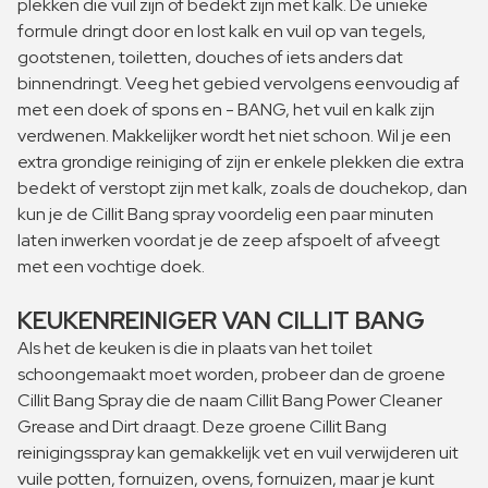
plekken die vuil zijn of bedekt zijn met kalk. De unieke
formule dringt door en lost kalk en vuil op van tegels,
gootstenen, toiletten, douches of iets anders dat
binnendringt. Veeg het gebied vervolgens eenvoudig af
met een doek of spons en - BANG, het vuil en kalk zijn
verdwenen. Makkelijker wordt het niet schoon. Wil je een
extra grondige reiniging of zijn er enkele plekken die extra
bedekt of verstopt zijn met kalk, zoals de douchekop, dan
kun je de Cillit Bang spray voordelig een paar minuten
laten inwerken voordat je de zeep afspoelt of afveegt
met een vochtige doek.
KEUKENREINIGER VAN CILLIT BANG
Als het de keuken is die in plaats van het toilet
schoongemaakt moet worden, probeer dan de groene
Cillit Bang Spray die de naam Cillit Bang Power Cleaner
Grease and Dirt draagt. Deze groene Cillit Bang
reinigingsspray kan gemakkelijk vet en vuil verwijderen uit
vuile potten, fornuizen, ovens, fornuizen, maar je kunt