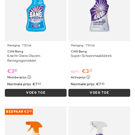
Reiniging ⋅ 750 ml
Reiniging ⋅ 750 ml
Cillit Bang
Cillit Bang
Kracht Glans Glazen
Super Schoonmaakbleek
Reinigingsmiddel
€
3
€
3
69
77
€
3
89
Memberprijs
Actieprijs
Normale prijs:
€
7
Normale prijs:
€
7
99
99
VOEG TOE
VOEG TOE
BESPAAR
€2
50