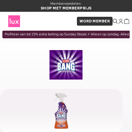
Membervoordelen:
SHOP MET MEMBERPRIJS
WORD MEMBER
Profiteer van tot 25% extra korting op Sunday Steals ⚡ Alleen op zondag. Alleen