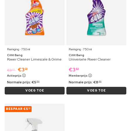
Reiniging ⋅ 750 ml
Reiniging ⋅ 750 ml
Cillit Bang
Cillit Bang
Power Cleaner Limescale & Grime
Universele Power Cleaner
€
3
€
3
39
89
€
3
49
Actieprijs
Memberprijs
Normale prijs:
€
5
Normale prijs:
€
8
89
49
VOEG TOE
VOEG TOE
BESPAAR
€5
72