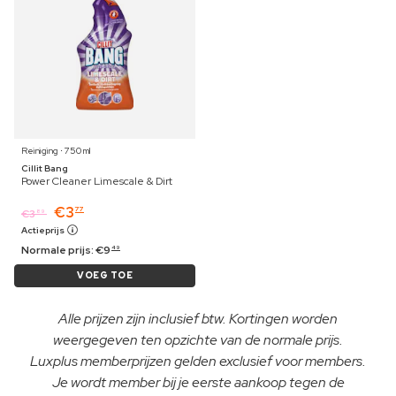
Reiniging ⋅ 750 ml
Cillit Bang
Power Cleaner Limescale & Dirt
€
3
77
€
3
89
Actieprijs
Normale prijs:
€
9
49
VOEG TOE
Alle prijzen zijn inclusief btw. Kortingen worden
weergegeven ten opzichte van de normale prijs.
Luxplus memberprijzen gelden exclusief voor members.
Je wordt member bij je eerste aankoop tegen de