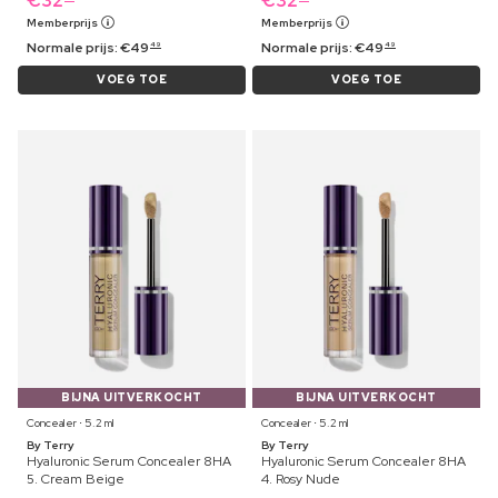
€
32
€
32
Memberprijs
Memberprijs
Normale prijs:
€
49
Normale prijs:
€
49
49
49
VOEG TOE
VOEG TOE
BIJNA UITVERKOCHT
BIJNA UITVERKOCHT
Concealer ⋅ 5.2 ml
Concealer ⋅ 5.2 ml
By Terry
By Terry
Hyaluronic Serum Concealer 8HA
Hyaluronic Serum Concealer 8HA
5. Cream Beige
4. Rosy Nude