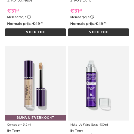
3. Apricot Nude
2. Ivory Light
€
31
€
31
49
49
Memberprijs
Memberprijs
Normale prijs:
€
49
Normale prijs:
€
49
49
49
VOEG TOE
VOEG TOE
BIJNA UITVERKOCHT
Concealer ⋅ 5.2 ml
Make-Up Fixing Spray ⋅ 100 ml
By Terry
By Terry