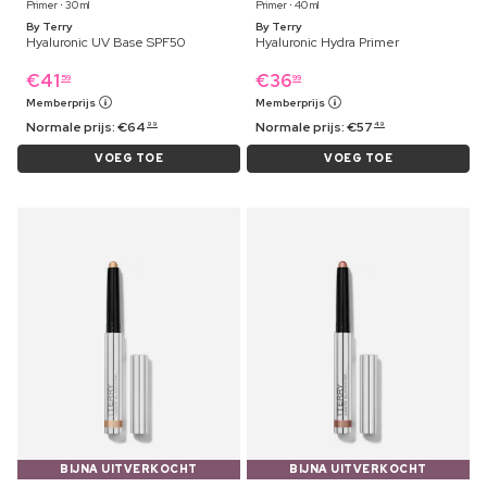
Primer ⋅ 30 ml
Primer ⋅ 40 ml
By Terry
By Terry
Hyaluronic UV Base SPF50
Hyaluronic Hydra Primer
€
41
€
36
59
99
Memberprijs
Memberprijs
Normale prijs:
€
64
Normale prijs:
€
57
99
49
VOEG TOE
VOEG TOE
BIJNA UITVERKOCHT
BIJNA UITVERKOCHT