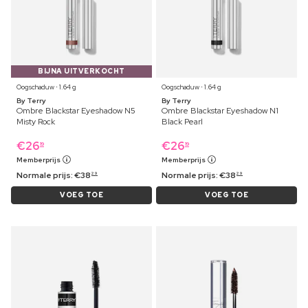
BIJNA UITVERKOCHT
Oogschaduw ⋅ 1.64 g
Oogschaduw ⋅ 1.64 g
By Terry
By Terry
Ombre Blackstar Eyeshadow N5
Ombre Blackstar Eyeshadow N1
Misty Rock
Black Pearl
€
26
€
26
19
19
Memberprijs
Memberprijs
Normale prijs:
€
38
Normale prijs:
€
38
29
29
VOEG TOE
VOEG TOE