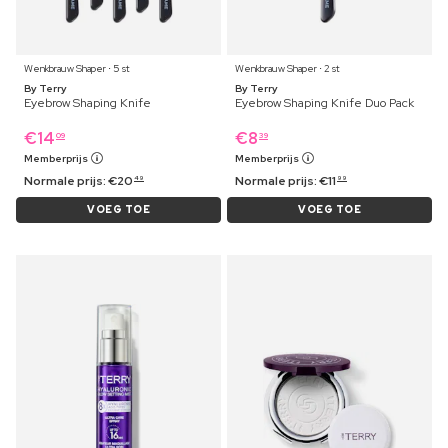
Wenkbrauw Shaper ⋅ 5 st
Wenkbrauw Shaper ⋅ 2 st
By Terry
By Terry
Eyebrow Shaping Knife
Eyebrow Shaping Knife Duo Pack
€
14
€
8
09
39
Memberprijs
Memberprijs
Normale prijs:
€
20
Normale prijs:
€
11
49
99
VOEG TOE
VOEG TOE