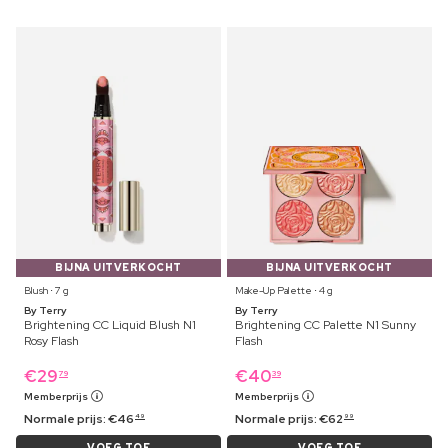
BIJNA UITVERKOCHT
BIJNA UITVERKOCHT
Blush ⋅ 7 g
Make-Up Palette ⋅ 4 g
By Terry
By Terry
Brightening CC Liquid Blush N1
Brightening CC Palette N1 Sunny
Rosy Flash
Flash
€
29
€
40
79
39
Memberprijs
Memberprijs
Normale prijs:
€
46
Normale prijs:
€
62
49
99
VOEG TOE
VOEG TOE