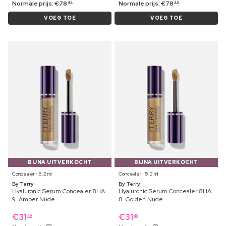
Normale prijs:
€
78
Normale prijs:
€
78
49
49
VOEG TOE
VOEG TOE
BIJNA UITVERKOCHT
BIJNA UITVERKOCHT
Concealer ⋅ 5.2 ml
Concealer ⋅ 5.2 ml
By Terry
By Terry
Hyaluronic Serum Concealer 8HA
Hyaluronic Serum Concealer 8HA
9. Amber Nude
8. Golden Nude
€
31
€
31
49
49