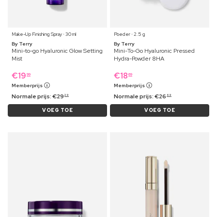
Make-Up Finishing Spray ⋅ 30 ml
Poeder ⋅ 2.5 g
By Terry
By Terry
Mini-to-go Hyaluronic Glow Setting
Mini-To-Go Hyaluronic Pressed
Mist
Hydra-Powder 8HA
€
19
€
18
99
69
Memberprijs
Memberprijs
Normale prijs:
€
29
Normale prijs:
€
26
29
69
VOEG TOE
VOEG TOE