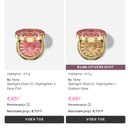
BIJNA UITVERKOCHT
Highlighter ⋅ 8.5 g
Highlighter ⋅ 8.5 g
By Terry
By Terry
Starlight Glow CC Highlighter 2.
Starlight Glow CC Highlighter 1.
Fairy Flirt
Golden Glow
€
45
€
45
19
19
Memberprijs
Memberprijs
Normale prijs:
€
70
Normale prijs:
€
70
49
49
VOEG TOE
VOEG TOE