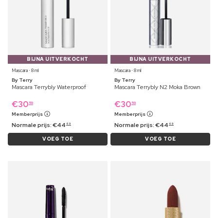
BIJNA UITVERKOCHT
BIJNA UITVERKOCHT
Mascara ⋅ 8 ml
Mascara ⋅ 8 ml
By Terry
By Terry
Mascara Terrybly Waterproof
Mascara Terrybly N2 Moka Brown
€
30
€
30
59
59
Memberprijs
Memberprijs
Normale prijs:
€
44
Normale prijs:
€
44
69
69
VOEG TOE
VOEG TOE