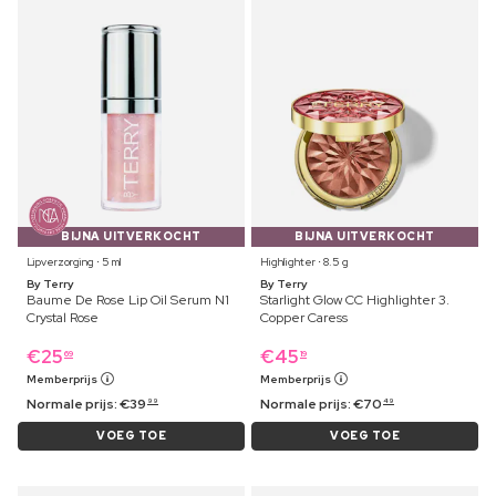
BIJNA UITVERKOCHT
BIJNA UITVERKOCHT
Lipverzorging ⋅ 5 ml
Highlighter ⋅ 8.5 g
By Terry
By Terry
Baume De Rose Lip Oil Serum N1
Starlight Glow CC Highlighter 3.
Crystal Rose
Copper Caress
€
25
€
45
69
19
Memberprijs
Memberprijs
Normale prijs:
€
39
Normale prijs:
€
70
99
49
VOEG TOE
VOEG TOE