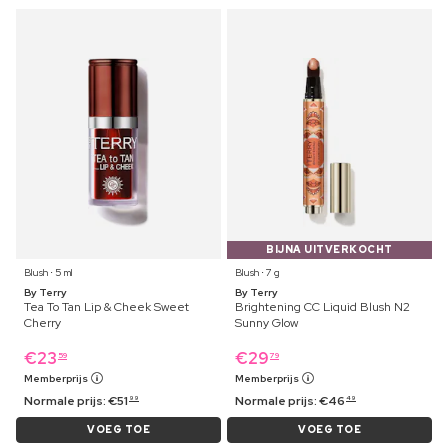
BIJNA UITVERKOCHT
Blush ⋅ 5 ml
Blush ⋅ 7 g
By Terry
By Terry
Tea To Tan Lip & Cheek Sweet
Brightening CC Liquid Blush N2
Cherry
Sunny Glow
€
23
€
29
59
79
Memberprijs
Memberprijs
Normale prijs:
€
51
Normale prijs:
€
46
99
49
VOEG TOE
VOEG TOE