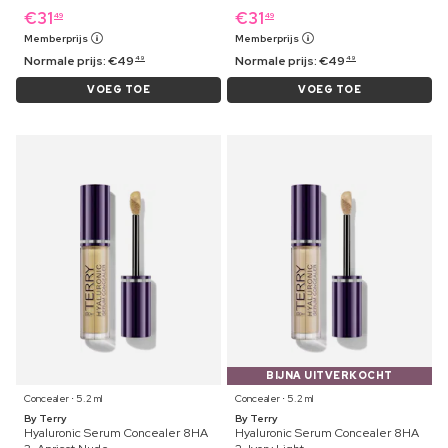
€
31
€
31
49
49
Memberprijs
Memberprijs
Normale prijs:
€
49
Normale prijs:
€
49
49
49
VOEG TOE
VOEG TOE
BIJNA UITVERKOCHT
Concealer ⋅ 5.2 ml
Concealer ⋅ 5.2 ml
By Terry
By Terry
Hyaluronic Serum Concealer 8HA
Hyaluronic Serum Concealer 8HA