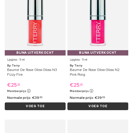
BIJNA UITVERKOCHT
BIJNA UITVERKOCHT
Lipgloss ⋅ 5 ml
Lipgloss ⋅ 5 ml
By Terry
By Terry
Baume De Rose Glow Gloss N3
Baume De Rose Glow Gloss N2
Fizzy Fire
Pink Pong
€
25
€
25
29
29
Memberprijs
Memberprijs
Normale prijs:
€
39
Normale prijs:
€
39
49
49
VOEG TOE
VOEG TOE