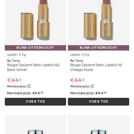
BIJNA UITVERKOCHT
BIJNA UITVERKOCHT
Lipstick ⋅ 3.5 g
Lipstick ⋅ 3.5 g
By Terry
By Terry
Rouge Opulent Satin Lipstick N2
Rouge Opulent Satin Lipstick N1
Bare Velvet
Vintage Nude
€
44
€
44
29
29
Memberprijs
Memberprijs
Normale prijs:
€
64
Normale prijs:
€
64
49
49
VOEG TOE
VOEG TOE