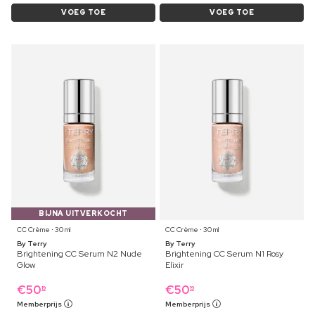
VOEG TOE
VOEG TOE
BIJNA UITVERKOCHT
CC Crème ⋅ 30 ml
CC Crème ⋅ 30 ml
By Terry
By Terry
Brightening CC Serum N2 Nude
Brightening CC Serum N1 Rosy
Glow
Elixir
€
50
€
50
19
19
Memberprijs
Memberprijs