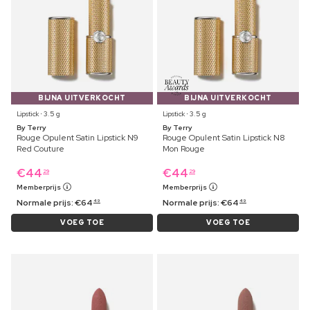
BIJNA UITVERKOCHT
BIJNA UITVERKOCHT
Lipstick ⋅ 3.5 g
Lipstick ⋅ 3.5 g
By Terry
By Terry
Rouge Opulent Satin Lipstick N9
Rouge Opulent Satin Lipstick N8
Red Couture
Mon Rouge
€
44
€
44
29
29
Memberprijs
Memberprijs
Normale prijs:
€
64
Normale prijs:
€
64
49
49
VOEG TOE
VOEG TOE