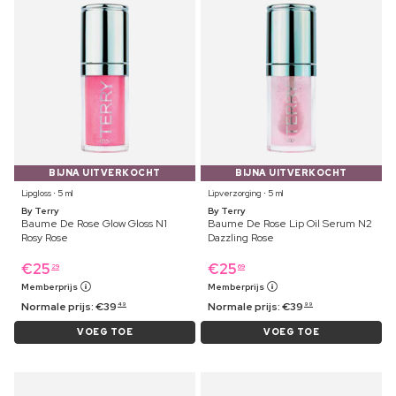
BIJNA UITVERKOCHT
BIJNA UITVERKOCHT
Lipgloss ⋅ 5 ml
Lipverzorging ⋅ 5 ml
By Terry
By Terry
Baume De Rose Glow Gloss N1
Baume De Rose Lip Oil Serum N2
Rosy Rose
Dazzling Rose
€
25
€
25
29
69
Memberprijs
Memberprijs
Normale prijs:
€
39
Normale prijs:
€
39
49
99
VOEG TOE
VOEG TOE