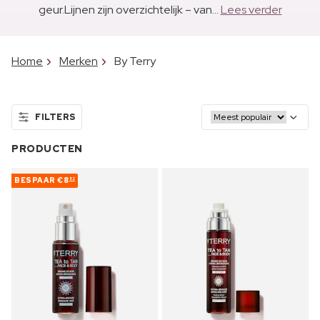
geur.Lijnen zijn overzichtelijk – van...
Lees verder
Home
Merken
By Terry
FILTERS
PRODUCTEN
BESPAAR
€8
52