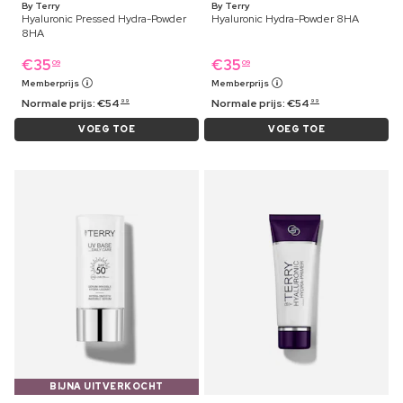
By Terry
By Terry
Hyaluronic Pressed Hydra-Powder
Hyaluronic Hydra-Powder 8HA
8HA
€
35
€
35
09
09
Memberprijs
Memberprijs
Normale prijs:
€
54
Normale prijs:
€
54
99
99
VOEG TOE
VOEG TOE
BIJNA UITVERKOCHT