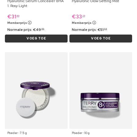
Hyaluronic Serum Concealer 8HA
Hyaluronic Glow Setting Mist
1. Rosy Light
€
31
€
33
49
29
Memberprijs
Memberprijs
Normale prijs:
€
49
Normale prijs:
€
51
49
99
VOEG TOE
VOEG TOE
Poeder ⋅ 7.5 g
Poeder ⋅ 10 g