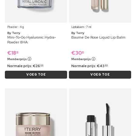
Poeder ⋅ 4 g
Lipbalsem ⋅ 7 ml
By Terry
By Terry
Mini-To-Go Hyaluronic Hydra-
Baume De Rose Liquid Lip Balm
Powder 8HA
€
18
€
30
19
19
Memberprijs
Memberprijs
Normale prijs:
€
26
Normale prijs:
€
43
69
99
VOEG TOE
VOEG TOE