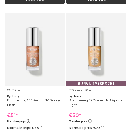
BIJNA UITVERKOCHT
CC Crème ⋅ 30 ml
CC Crème ⋅ 30 ml
By Terry
By Terry
Brightening CC Serum N4 Sunny
Brightening CC Serum N3 Apricot
Flash
Light
€
51
€
50
39
19
Memberprijs
Memberprijs
Normale prijs:
€
78
Normale prijs:
€
78
49
49