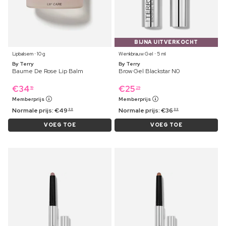
BIJNA UITVERKOCHT
Lipbalsem ⋅ 10 g
Wenkbrauw Gel ⋅ 5 ml
By Terry
By Terry
Baume De Rose Lip Balm
Brow Gel Blackstar N0
€
34
€
25
19
29
Memberprijs
Memberprijs
Normale prijs:
€
49
Normale prijs:
€
36
99
99
VOEG TOE
VOEG TOE