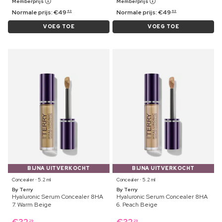
Memberprijs
Memberprijs
Normale prijs:
€
49
Normale prijs:
€
49
49
49
VOEG TOE
VOEG TOE
BIJNA UITVERKOCHT
BIJNA UITVERKOCHT
Concealer ⋅ 5.2 ml
Concealer ⋅ 5.2 ml
By Terry
By Terry
Hyaluronic Serum Concealer 8HA
Hyaluronic Serum Concealer 8HA
7. Warm Beige
6. Peach Beige
29
29