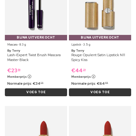
BIJNA UITVERKOCHT
BIJNA UITVERKOCHT
Mascara ⋅ 8.3 g
Lipstick ⋅ 3.5 g
By Terry
By Terry
Lash-Expert Twist Brush Mascara
Rouge Opulent Satin Lipstick N11
Master Black
Spicy Kiss
€
23
€
44
59
29
Memberprijs
Memberprijs
Normale prijs:
€
34
Normale prijs:
€
64
29
49
VOEG TOE
VOEG TOE