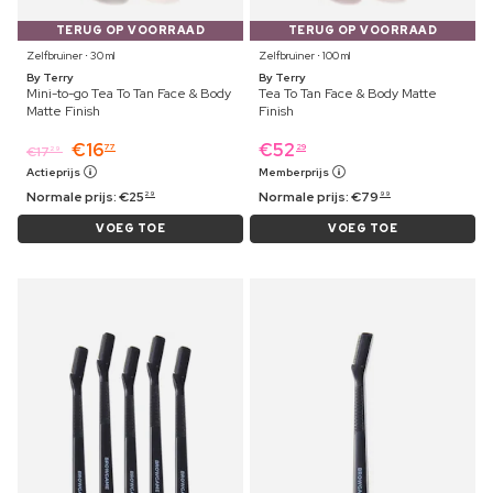
TERUG OP VOORRAAD
TERUG OP VOORRAAD
Zelfbruiner ⋅ 30 ml
Zelfbruiner ⋅ 100 ml
By Terry
By Terry
Mini-to-go Tea To Tan Face & Body
Tea To Tan Face & Body Matte
Matte Finish
Finish
€
16
€
52
77
29
€
17
29
Actieprijs
Memberprijs
Normale prijs:
€
25
Normale prijs:
€
79
29
99
VOEG TOE
VOEG TOE