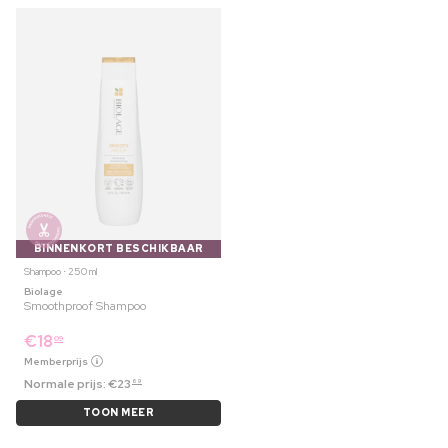
BINNENKORT BESCHIKBAAR
Shampoo ⋅ 250 ml
Biolage
Smoothproof Shampoo
€
18
09
Memberprijs
Normale prijs:
€
23
69
TOON MEER