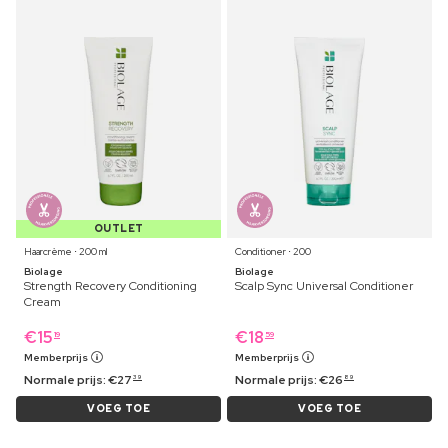
OUTLET
Haarcrème ⋅ 200 ml
Conditioner ⋅ 200
Biolage
Biolage
Strength Recovery Conditioning
Scalp Sync Universal Conditioner
Cream
€
15
€
18
19
59
Memberprijs
Memberprijs
Normale prijs:
€
27
Normale prijs:
€
26
39
89
VOEG TOE
VOEG TOE