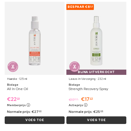
BESPAAR
€8
64
BIJNA UITVERKOCHT
Haarolie ⋅ 125 ml
Leave-In Verzorging ⋅ 232 ml
Biolage
Biolage
All In One Oil
Strength Recovery Spray
€
22
€
17
39
35
€
17
89
Memberprijs
Actieprijs
Normale prijs:
€
27
Normale prijs:
€
25
29
99
VOEG TOE
VOEG TOE