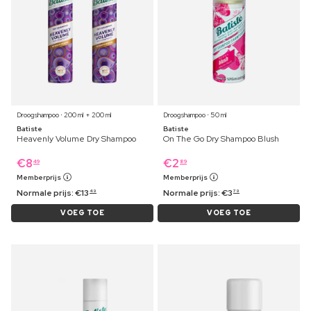
Droogshampoo ⋅ 200 ml + 200 ml
Droogshampoo ⋅ 50 ml
Batiste
Batiste
Heavenly Volume Dry Shampoo
On The Go Dry Shampoo Blush
€
8
€
2
49
89
Memberprijs
Memberprijs
Normale prijs:
€
13
Normale prijs:
€
3
49
79
VOEG TOE
VOEG TOE