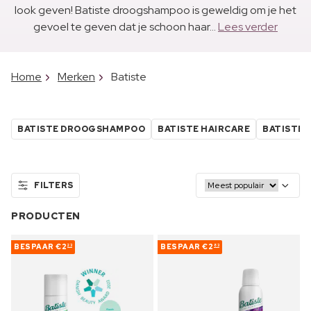
look geven! Batiste droogshampoo is geweldig om je het
gevoel te geven dat je schoon haar...
Lees verder
Home
Merken
Batiste
BATISTE DROOGSHAMPOO
BATISTE HAIRCARE
BATISTE 
FILTERS
PRODUCTEN
BESPAAR
€2
BESPAAR
€2
23
83