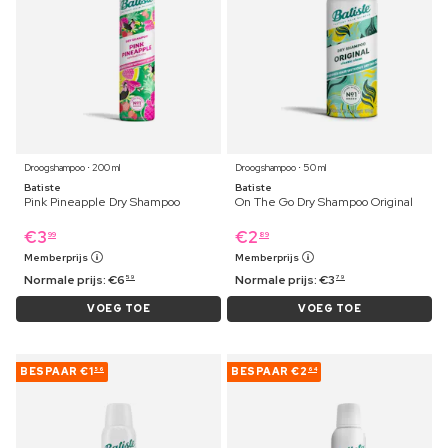
Droogshampoo ⋅ 200 ml
Droogshampoo ⋅ 50 ml
Batiste
Batiste
Pink Pineapple Dry Shampoo
On The Go Dry Shampoo Original
€
3
€
2
99
89
Memberprijs
Memberprijs
Normale prijs:
€
6
Normale prijs:
€
3
59
79
VOEG TOE
VOEG TOE
BESPAAR
€1
BESPAAR
€2
56
64