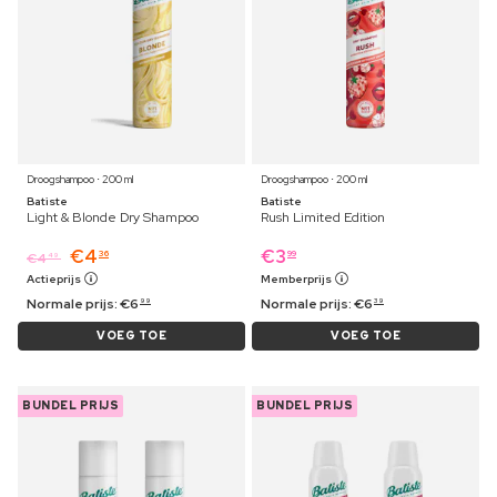
Droogshampoo ⋅ 200 ml
Droogshampoo ⋅ 200 ml
Batiste
Batiste
Light & Blonde Dry Shampoo
Rush Limited Edition
€
4
€
3
36
99
€
4
49
Actieprijs
Memberprijs
Normale prijs:
€
6
Normale prijs:
€
6
99
39
VOEG TOE
VOEG TOE
BUNDEL PRIJS
BUNDEL PRIJS