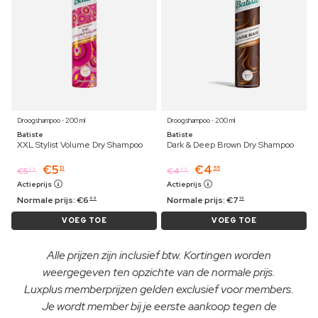
Droogshampoo ⋅ 200 ml
Droogshampoo ⋅ 200 ml
Batiste
Batiste
XXL Stylist Volume Dry Shampoo
Dark & Deep Brown Dry Shampoo
€
5
€
4
13
55
€
5
€
4
29
69
Actieprijs
Actieprijs
Normale prijs:
€
6
Normale prijs:
€
7
69
19
VOEG TOE
VOEG TOE
Alle prijzen zijn inclusief btw. Kortingen worden
weergegeven ten opzichte van de normale prijs.
Luxplus memberprijzen gelden exclusief voor members.
Je wordt member bij je eerste aankoop tegen de