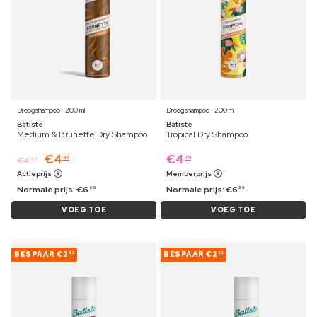
Droogshampoo ⋅ 200 ml
Droogshampoo ⋅ 200 ml
Batiste
Batiste
Medium & Brunette Dry Shampoo
Tropical Dry Shampoo
€
4
€
4
36
79
€
4
49
Actieprijs
Memberprijs
Normale prijs:
€
6
Normale prijs:
€
6
69
39
VOEG TOE
VOEG TOE
BESPAAR
€2
BESPAAR
€2
52
52