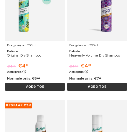
Droogshampoo ⋅ 200 ml
Droogshampoo ⋅ 200 ml
Batiste
Batiste
Original Dry Shampoo
Heavenly Volume Dry Shampoo
€
4
€
4
16
36
€
4
€
4
29
49
Actieprijs
Actieprijs
Normale prijs:
€
6
Normale prijs:
€
7
39
19
VOEG TOE
VOEG TOE
BESPAAR
€2
33