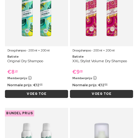
Droogshampoo ⋅ 200 ml + 200 ml
Droogshampoo ⋅ 200 ml + 200 ml
Batiste
Batiste
Original Dry Shampoo
XXL Stylist Volume Dry Shampoo
€
8
€
9
29
99
Memberprijs
Memberprijs
Normale prijs:
€
12
Normale prijs:
€
12
29
59
VOEG TOE
VOEG TOE
BUNDEL PRIJS