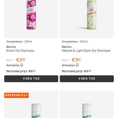
Droogshampoo ⋅ 200 ml
Droogshampoo ⋅ 200 ml
Batiste
Batiste
Blush Dry Shampoo
Natural & Light Bare Dry Shampoo
€
3
€
3
87
87
€
3
€
3
99
99
Actieprijs
Actieprijs
Normale prijs:
€
6
Normale prijs:
€
6
39
39
VOEG TOE
VOEG TOE
BESPAAR
€2
52