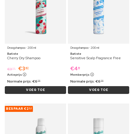
Droogshampoo ⋅ 200 ml
Droogshampoo ⋅ 200 ml
Batiste
Batiste
Cherry Dry Shampoo
Sensitive Scalp Fragrance Free
€
3
€
4
87
19
€
3
99
Actieprijs
Memberprijs
Normale prijs:
€
6
Normale prijs:
€
6
39
39
VOEG TOE
VOEG TOE
BESPAAR
€2
63