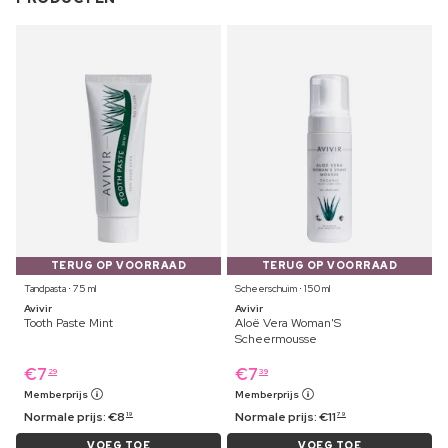
TERUG OP VOORRAAD
TERUG OP VOORRAAD
Tandpasta ⋅ 75 ml
Scheerschuim ⋅ 150 ml
Avivir
Avivir
Tooth Paste Mint
Aloë Vera Woman'S
Scheermousse
€
7
€
7
29
39
Memberprijs
Memberprijs
Normale prijs:
€
8
Normale prijs:
€
11
19
79
VOEG TOE
VOEG TOE