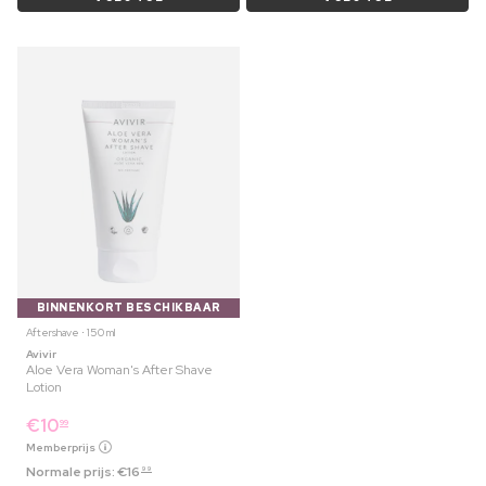
BINNENKORT BESCHIKBAAR
Aftershave ⋅ 150 ml
Avivir
Aloe Vera Woman's After Shave
Lotion
€
10
99
Memberprijs
Normale prijs:
€
16
99