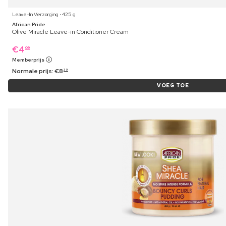
Leave-In Verzorging ⋅ 425 g
African Pride
Olive Miracle Leave-in Conditioner Cream
€
4
09
Memberprijs
Normale prijs:
€
8
39
VOEG TOE