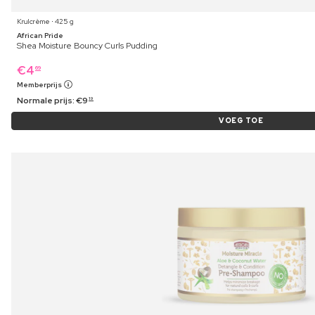
Krulcrème ⋅ 425 g
African Pride
Shea Moisture Bouncy Curls Pudding
€
4
69
Memberprijs
Normale prijs:
€
9
19
VOEG TOE