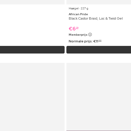
Haargel ⋅ 227 g
African Pride
Black Castor Braid, Loc & Twist Gel
€
6
29
Memberprijs
Normale prijs:
€
11
69