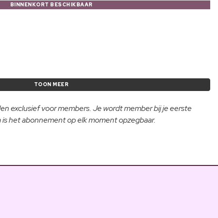
BINNENKORT BESCHIKBAAR
TOON MEER
lden exclusief voor members. Je wordt member bij je eerste
na is het abonnement op elk moment opzegbaar.