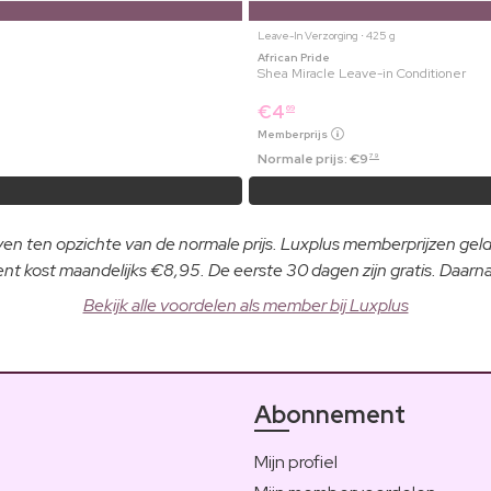
Leave-In Verzorging ⋅ 425 g
African Pride
Shea Miracle Leave-in Conditioner
€
4
69
Memberprijs
Normale prijs:
€
9
79
even ten opzichte van de normale prijs. Luxplus memberprijzen ge
 kost maandelijks €8,95. De eerste 30 dagen zijn gratis. Daar
Bekijk alle voordelen als member bij Luxplus
Abonnement
Mijn profiel