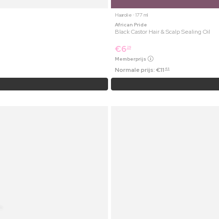
Haarolie ⋅ 177 ml
African Pride
Black Castor Hair & Scalp Sealing Oil
€
6
29
Memberprijs
Normale prijs:
€
11
49