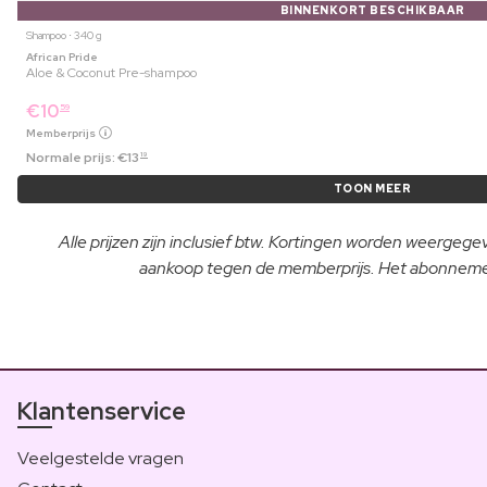
BINNENKORT BESCHIKBAAR
Shampoo ⋅ 340 g
African Pride
Aloe & Coconut Pre-shampoo
€
10
59
Memberprijs
Normale prijs:
€
13
19
TOON MEER
Alle prijzen zijn inclusief btw. Kortingen worden weergeg
aankoop tegen de memberprijs. Het abonnement
Klantenservice
Veelgestelde vragen