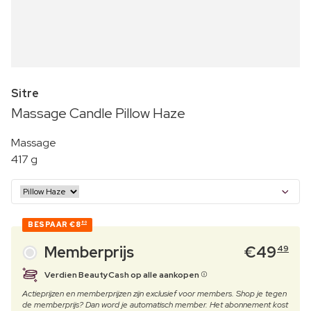
Sitre
Massage Candle Pillow Haze
Massage
417 g
BESPAAR
€8
80
Memberprijs
€
49
49
Verdien BeautyCash op alle aankopen
Actieprijzen en memberprijzen zijn exclusief voor members. Shop je tegen
de memberprijs? Dan word je automatisch member. Het abonnement kost