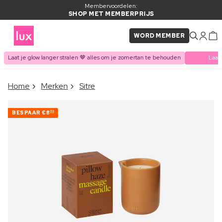
Membervoordelen:
SHOP MET MEMBERPRIJS
WORD MEMBER
Laat je glow langer stralen 🤎 alles om je zomertan te behouden
Laat
×
Home
Merken
Sitre
ITEM TOEGEVOEGD AAN
Vaak samen gekocht met
WINKELMAND
BESPAAR
€8
80